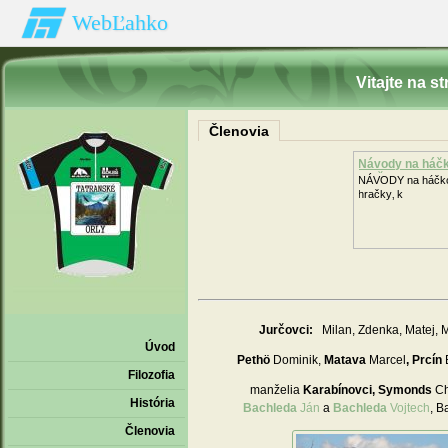
WebĽahko
Vitajte na s
Členovia
Návody na háč
hračk
NÁVODY na háčk
hračky‚ k
Jurčovci:
Milan
, Zdenka,
Matej
, 
Úvod
Pethö
Dominik,
Matava
Marcel
, Prcín
Filozofia
manželia
Karabínovci, Symonds
Ch
História
Bachleda
Ján
a
Bachleda
Vojtech
, B
Členovia