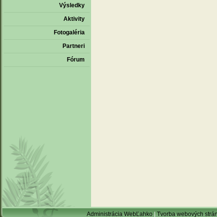
Výsledky
Aktivity
Fotogaléria
Partneri
Fórum
Administrácia WebĽahko
|
Tvorba webových strá