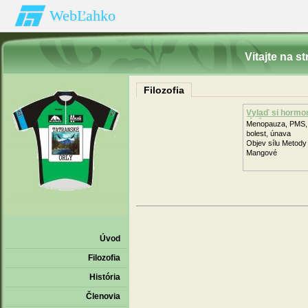
WebĽahko
Vitajte na s
Filozofia
Vylaď si hormo
léků
Menopauza, PMS
bolest, únava
Objev sílu Metody
Mangové
Úvod
Filozofia
História
Členovia